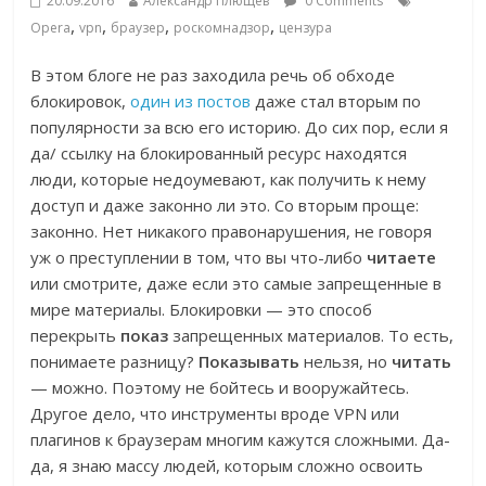
20.09.2016
Александр Плющев
0 Comments
,
,
,
,
Opera
vpn
браузер
роскомнадзор
цензура
В этом блоге не раз заходила речь об обходе
блокировок,
один из постов
даже стал вторым по
популярности за всю его историю. До сих пор, если я
да/ ссылку на блокированный ресурс находятся
люди, которые недоумевают, как получить к нему
доступ и даже законно ли это. Со вторым проще:
законно. Нет никакого правонарушения, не говоря
уж о преступлении в том, что вы что-либо
читаете
или смотрите, даже если это самые запрещенные в
мире материалы. Блокировки — это способ
перекрыть
показ
запрещенных материалов. То есть,
понимаете разницу?
Показывать
нельзя, но
читать
— можно. Поэтому не бойтесь и вооружайтесь.
Другое дело, что инструменты вроде VPN или
плагинов к браузерам многим кажутся сложными. Да-
да, я знаю массу людей, которым сложно освоить