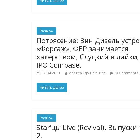
Читать далее
Разное
Потрясение: Вин Дизель устр
«Форсаж», ФБР занимается
хакерством, Слуцкий и лайки,
IPO Coinbase.
17.04.2021
Александр Плющев
0 Comments
Читать далее
Разное
Star’цы Live (Revival). Выпуски 
2.