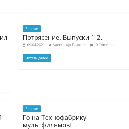
Разное
оил
Потрясение. Выпуски 1-2.
09.04.2021
Александр Плющев
0 Comments
Читать далее
Разное
1-
Го на Технофабрику
мультфильмов!