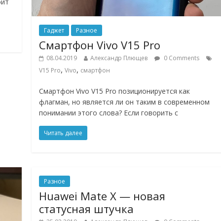
оит
Гаджет
Разное
Смартфон Vivo V15 Pro
08.04.2019
Александр Плющев
0 Comments
,
,
V15 Pro
Vivo
смартфон
Смартфон Vivo V15 Pro позиционируется как
флагман, но является ли он таким в современном
понимании этого слова? Если говорить с
Читать далее
Разное
Huawei Mate X — новая
статусная штучка