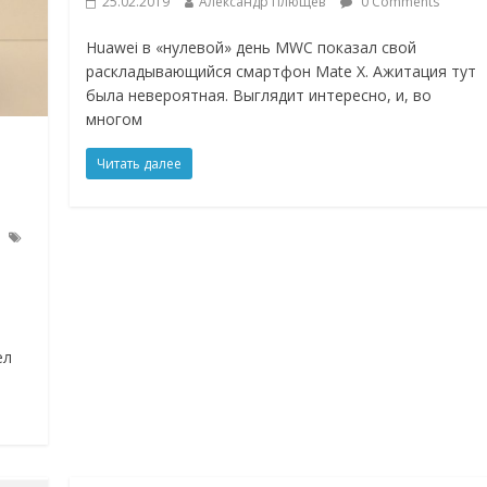
25.02.2019
Александр Плющев
0 Comments
Huawei в «нулевой» день MWC показал свой
раскладывающийся смартфон Mate X. Ажитация тут
была невероятная. Выглядит интересно, и, во
многом
Читать далее
ел