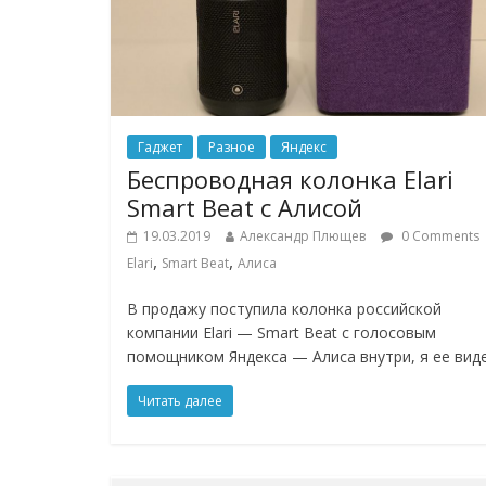
Гаджет
Разное
Яндекс
Беспроводная колонка Elari
Smart Beat с Алисой
19.03.2019
Александр Плющев
0 Comments
,
,
Elari
Smart Beat
Алиса
В продажу поступила колонка российской
компании Elari — Smart Beat с голосовым
помощником Яндекса — Алиса внутри, я ее вид
Читать далее