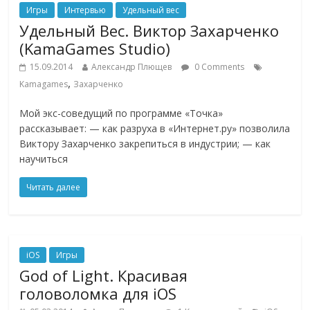
Игры
Интервью
Удельный вес
Удельный Вес. Виктор Захарченко
(KamaGames Studio)
15.09.2014
Александр Плющев
0 Comments
,
Kamagames
Захарченко
Мой экс-соведущий по программе «Точка»
рассказывает: — как разруха в «Интернет.ру» позволила
Виктору Захарченко закрепиться в индустрии; — как
научиться
Читать далее
iOS
Игры
God of Light. Красивая
головоломка для iOS