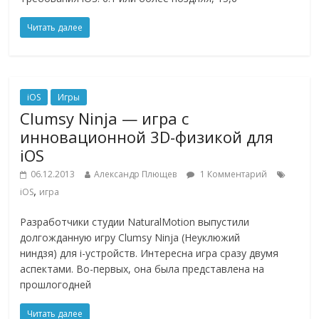
Читать далее
iOS
Игры
Clumsy Ninja — игра с
инновационной 3D-физикой для
iOS
06.12.2013
Александр Плющев
1 Комментарий
,
iOS
игра
Разработчики студии NaturalMotion выпустили
долгожданную игру Clumsy Ninja (Неуклюжий
ниндзя) для i-устройств. Интересна игра сразу двумя
аспектами. Во-первых, она была представлена на
прошлогодней
Читать далее