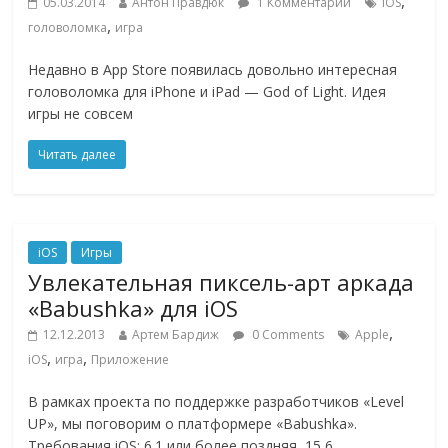
,
05.03.2014
Антон Правдюк
1 Комментарий
iOS
,
головоломка
игра
Недавно в App Store появилась довольно интересная
головоломка для iPhone и iPad — God of Light. Идея
игры не совсем
Читать далее
iOS
Игры
Увлекательная пиксель-арт аркада
«Babushka» для iOS
,
12.12.2013
Артем Бардиж
0 Comments
Apple
,
,
iOS
игра
Приложение
В рамках проекта по поддержке разработчиков «Level
UP», мы поговорим о платформере «Babushka».
Требования iOS: 6.1 или более поздняя, 15,6