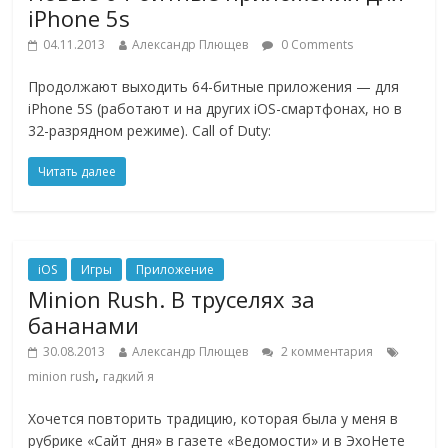
iPhone 5s
04.11.2013
Александр Плющев
0 Comments
Продолжают выходить 64-битные приложения — для
iPhone 5S (работают и на других iOS-смартфонах, но в
32-разрядном режиме). Call of Duty:
Читать далее
iOS
Игры
Приложение
Minion Rush. В труселях за
бананами
30.08.2013
Александр Плющев
2 комментария
,
minion rush
гадкий я
Хочется повторить традицию, которая была у меня в
рубрике «Сайт дня» в газете «Ведомости» и в ЭхоНете