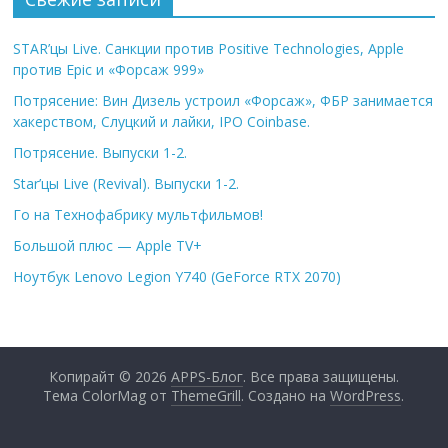
STAR’цы Live. Санкции против Positive Technologies, Apple
против Epic и «Форсаж 999»
Потрясение: Вин Дизель устроил «Форсаж», ФБР занимается
хакерством, Слуцкий и лайки, IPO Coinbase.
Потрясение. Выпуски 1-2.
Star’цы Live (Revival). Выпуски 1-2.
Го на Технофабрику мультфильмов!
Большой плюс — Apple TV+
Ноутбук Lenovo Legion Y740 (GeForce RTX 2070)
Копирайт © 2026
APPS-Блог
. Все права защищены.
Тема ColorMag от
ThemeGrill
. Создано на
WordPress
.