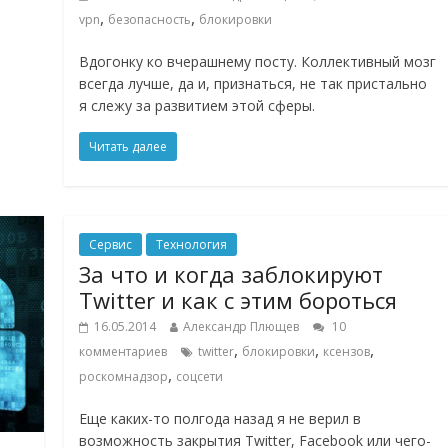
,
,
vpn
безопасность
блокировки
Вдогонку ко вчерашнему посту. Коллективный мозг
всегда лучше, да и, признаться, не так пристально
я слежу за развитием этой сферы.
Читать далее
Сервис
Технология
За что и когда заблокируют
Twitter и как с этим бороться
16.05.2014
Александр Плющев
10
,
,
,
комментариев
twitter
блокировки
ксензов
,
роскомнадзор
соцсети
Еще каких-то полгода назад я не верил в
возможность закрытия Twitter, Facebook или чего-