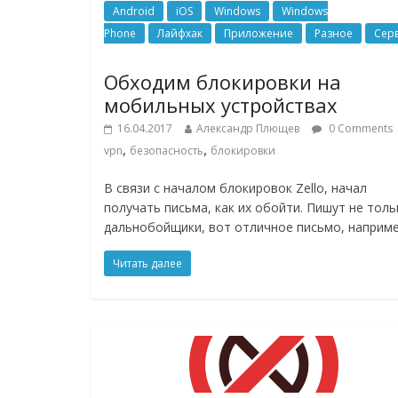
Android
iOS
Windows
Windows
Phone
Лайфхак
Приложение
Разное
Сер
Обходим блокировки на
мобильных устройствах
16.04.2017
Александр Плющев
0 Comments
,
,
vpn
безопасность
блокировки
В связи с началом блокировок Zello, начал
получать письма, как их обойти. Пишут не толь
дальнобойщики, вот отличное письмо, наприме
Читать далее