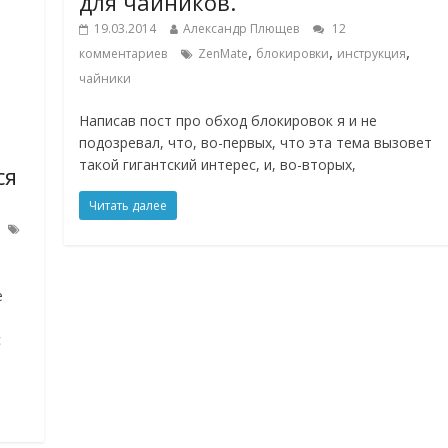
для чайников.
19.03.2014
Александр Плющев
12
,
,
,
комментариев
ZenMate
блокировки
инструкция
чайники
Написав пост про обход блокировок я и не
подозревал, что, во-первых, что эта тема вызовет
такой гигантский интерес, и, во-вторых,
ся
Читать далее
е
с