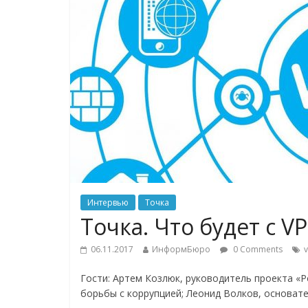
Интервью
Точка
Точка. Что будет с V
06.11.2017
ИнформБюро
0 Comments
Гости: Артем Козлюк, руководитель проекта «
борьбы с коррупцией; Леонид Волков, основат