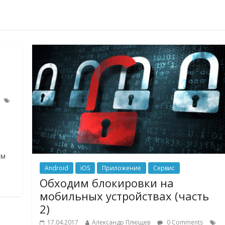
ем
Android
iOS
Приложение
Сервис
Обходим блокировки на
мобильных устройствах (часть
2)
17.04.2017
Александр Плющев
0 Comments