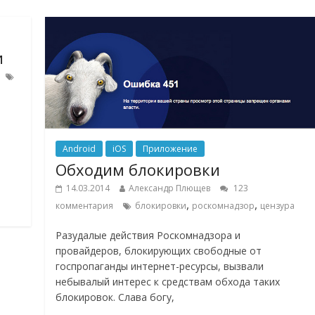
и
Android
iOS
Приложение
Обходим блокировки
14.03.2014
Александр Плющев
123
,
,
комментария
блокировки
роскомнадзор
цензура
Разудалые действия Роскомнадзора и
провайдеров, блокирующих свободные от
госпропаганды интернет-ресурсы, вызвали
небывалый интерес к средствам обхода таких
блокировок. Слава богу,