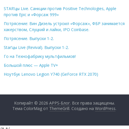
STAR’цы Live. Санкции против Positive Technologies, Apple
против Epic и «Форсаж 999»
Потрясение: Вин Дизель устроил «Форсаж», ФБР занимается
хакерством, Слуцкий и лайки, IPO Coinbase.
Потрясение. Выпуски 1-2.
Star’цы Live (Revival). Выпуски 1-2.
Го на Технофабрику мультфильмов!
Большой плюс — Apple TV+
Ноутбук Lenovo Legion Y740 (GeForce RTX 2070)
Копирайт © 2026
APPS-Блог
. Все права защищены.
Тема ColorMag от
ThemeGrill
. Создано на
WordPress
.
/*
*/