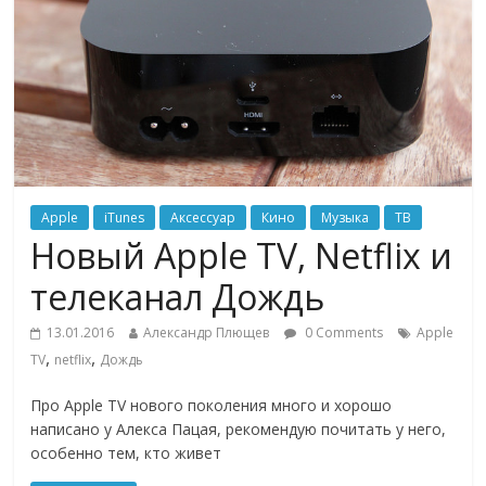
Apple
iTunes
Аксессуар
Кино
Музыка
ТВ
Новый Apple TV, Netflix и
телеканал Дождь
13.01.2016
Александр Плющев
0 Comments
Apple
,
,
TV
netflix
Дождь
Про Apple TV нового поколения много и хорошо
написано у Алекса Пацая, рекомендую почитать у него,
особенно тем, кто живет