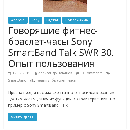
Android
Sony
Гаджет
Приложение
Говорящие фитнес-
браслет-часы Sony
SmartBand Talk SWR 30.
Опыт пользования
12.02.2015
Александр Плющев
0 Comments
,
,
,
SmartBand Talk
wearing
браслет
часы
Признаться, я весьма скептично относился к разным
“умным часам”, зная их функции и характеристики. Но
пример с Sony SmartBand Talk
Читать далее