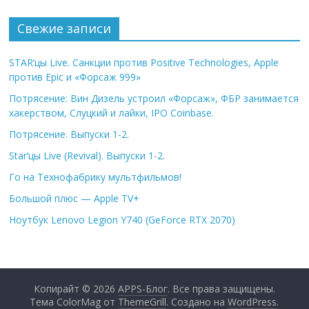
Свежие записи
STAR’цы Live. Санкции против Positive Technologies, Apple
против Epic и «Форсаж 999»
Потрясение: Вин Дизель устроил «Форсаж», ФБР занимается
хакерством, Слуцкий и лайки, IPO Coinbase.
Потрясение. Выпуски 1-2.
Star’цы Live (Revival). Выпуски 1-2.
Го на Технофабрику мультфильмов!
Большой плюс — Apple TV+
Ноутбук Lenovo Legion Y740 (GeForce RTX 2070)
Копирайт © 2026
APPS-Блог
. Все права защищены.
Тема ColorMag от
ThemeGrill
. Создано на
WordPress
.