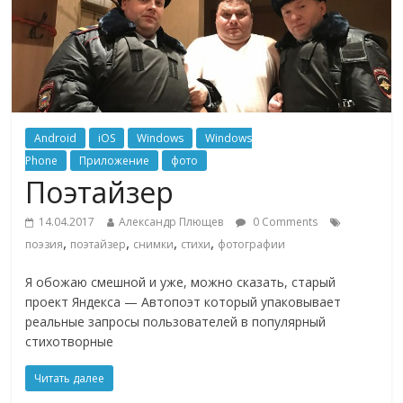
Android
iOS
Windows
Windows
Phone
Приложение
фото
Поэтайзер
14.04.2017
Александр Плющев
0 Comments
,
,
,
,
поэзия
поэтайзер
снимки
стихи
фотографии
Я обожаю смешной и уже, можно сказать, старый
проект Яндекса — Автопоэт который упаковывает
реальные запросы пользователей в популярный
стихотворные
Читать далее