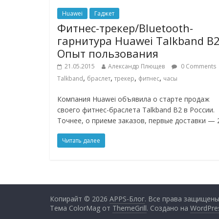
Huawei
Гаджет
Фитнес-трекер/Bluetooth-
гарнитура Huawei Talkband B2
Опыт пользования
21.05.2015
Александр Плющев
0 Comments
,
,
,
,
Talkband
браслет
трекер
фитнес
часы
Компания Huawei объявила о старте продаж
своего фитнес-браслета Talkband B2 в России.
Точнее, о приеме заказов, первые доставки — 
Читать далее
Копирайт © 2026
APPS-Блог
. Все права защищены
Тема ColorMag от
ThemeGrill
. Создано на
WordPre