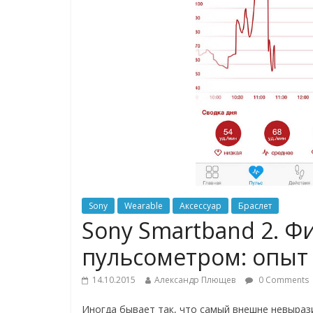
Sony
Wearable
Аксессуар
Браслет
Sony Smartband 2. Ф
пульсометром: опыт
14.10.2015
Александр Плющев
0 Comments
Иногда бывает так, что самый внешне невыраз