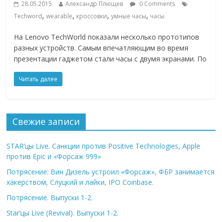
28.05.2015
Александр Плющев
0 Comments
,
,
,
,
Techword
wearable
кроссовки
умные часы
часы
На Lenovo TechWorld показали несколько прототипов
разных устройств. Самым впечатляющим во время
презентации гаджетом стали часы с двумя экранами. По
Читать далее
Свежие записи
STAR’цы Live. Санкции против Positive Technologies, Apple
против Epic и «Форсаж 999»
Потрясение: Вин Дизель устроил «Форсаж», ФБР занимается
хакерством, Слуцкий и лайки, IPO Coinbase.
Потрясение. Выпуски 1-2.
Star’цы Live (Revival). Выпуски 1-2.