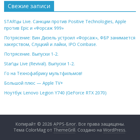
Свежие записи
STAR’цы Live. Санкции против Positive Technologies, Apple
против Epic и «Форсаж 999»
Потрясение: Вин Дизель устроил «Форсаж», ФБР занимается
хакерством, Слуцкий и лайки, IPO Coinbase.
Потрясение. Выпуски 1-2.
Star’цы Live (Revival). Выпуски 1-2.
Го на Технофабрику мультфильмов!
Большой плюс — Apple TV+
Ноутбук Lenovo Legion Y740 (GeForce RTX 2070)
Копирайт © 2026
APPS-Блог
. Все права защищены.
Тема ColorMag от
ThemeGrill
. Создано на
WordPress
.