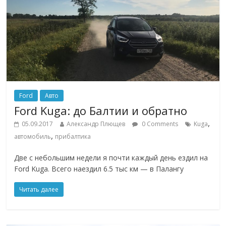
Ford
Авто
Ford Kuga: до Балтии и обратно
,
05.09.2017
Александр Плющев
0 Comments
Kuga
,
автомобиль
прибалтика
Две с небольшим недели я почти каждый день ездил на
Ford Kuga. Всего наездил 6.5 тыс км — в Палангу
Читать далее