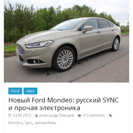
Ford
Авто
Новый Ford Mondeo: русский SYNC
и прочая электроника
24.05.2015
Александр Плющев
0 Comments
,
,
Mondeo
Sync
автомобиль