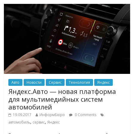
Авто
Новости
Сервис
Технология
Яндекс
Яндекс.Авто — новая платформа
для мультимедийных систем
автомобилей
19.09.2017
ИнформБюро
0 Comments
,
,
автомобиль
сервис
Яндекс