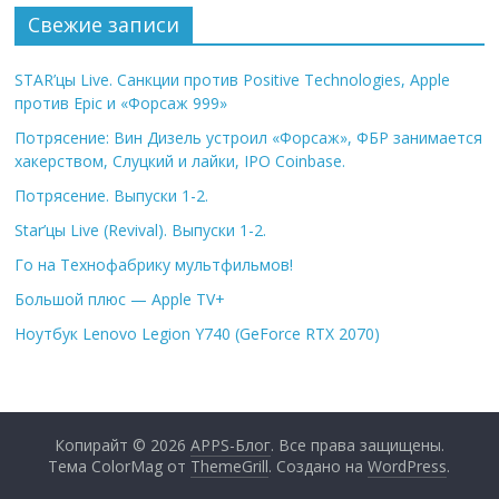
Свежие записи
STAR’цы Live. Санкции против Positive Technologies, Apple
против Epic и «Форсаж 999»
Потрясение: Вин Дизель устроил «Форсаж», ФБР занимается
хакерством, Слуцкий и лайки, IPO Coinbase.
Потрясение. Выпуски 1-2.
Star’цы Live (Revival). Выпуски 1-2.
Го на Технофабрику мультфильмов!
Большой плюс — Apple TV+
Ноутбук Lenovo Legion Y740 (GeForce RTX 2070)
Копирайт © 2026
APPS-Блог
. Все права защищены.
Тема ColorMag от
ThemeGrill
. Создано на
WordPress
.