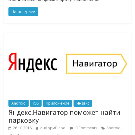
Читать далее
Android
iOS
Приложение
Яндекс
Яндекс.Навигатор поможет найти
парковку
,
26.10.2016
ИнформБюро
0 Comments
Android