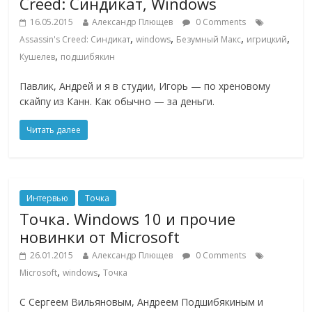
Creed: Синдикат, Windows
16.05.2015
Александр Плющев
0 Comments
,
,
,
,
Assassin's Creed: Синдикат
windows
Безумный Макс
игрицкий
,
Кушелев
подшибякин
Павлик, Андрей и я в студии, Игорь — по хреновому
скайпу из Канн. Как обычно — за деньги.
Читать далее
Интервью
Точка
Точка. Windows 10 и прочие
новинки от Microsoft
26.01.2015
Александр Плющев
0 Comments
,
,
Microsoft
windows
Точка
С Сергеем Вильяновым, Андреем Подшибякиным и