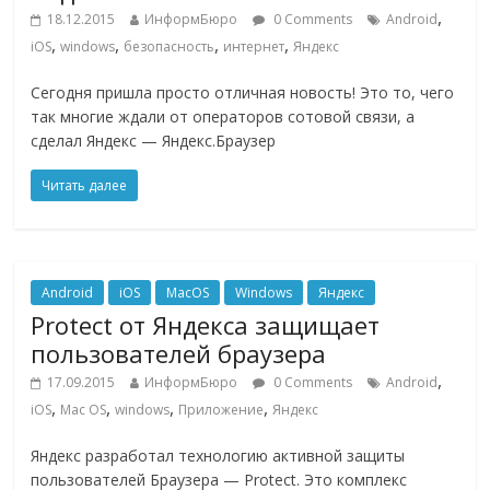
,
18.12.2015
ИнформБюро
0 Comments
Android
,
,
,
,
iOS
windows
безопасность
интернет
Яндекс
Сегодня пришла просто отличная новость! Это то, чего
так многие ждали от операторов сотовой связи, а
сделал Яндекс — Яндекс.Браузер
Читать далее
Android
iOS
MacOS
Windows
Яндекс
Protect от Яндекса защищает
пользователей браузера
,
17.09.2015
ИнформБюро
0 Comments
Android
,
,
,
,
iOS
Mac OS
windows
Приложение
Яндекс
Яндекс разработал технологию активной защиты
пользователей Браузера — Protect. Это комплекс