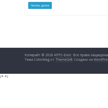
Читать далее
Копирайт © 2026
APPS-Блог
. Все права защищены
Тема ColorMag от
ThemeGrill
. Создано на
WordPre
/*
*/