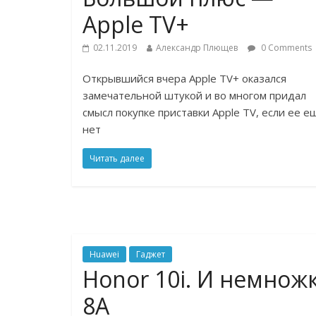
Apple TV+
02.11.2019
Александр Плющев
0 Comments
Открывшийся вчера Apple TV+ оказался
замечательной штукой и во многом придал
смысл покупке приставки Apple TV, если ее е
нет
Читать далее
Huawei
Гаджет
Honor 10i. И немнож
8А