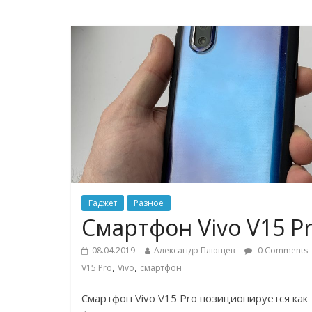
Гаджет
Разное
Смартфон Vivo V15 P
08.04.2019
Александр Плющев
0 Comments
,
,
V15 Pro
Vivo
смартфон
Смартфон Vivo V15 Pro позиционируется как