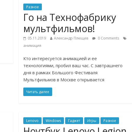
Разное
Го на Технофабрику
мультфильмов!
05.11.2019
Александр Плющев
0 Comments
анимация
Кто интересуется анимацией и ее
технологиями, пробил ваш час. С завтрашнего
дня в рамках Большого Фестиваля
Мультфильмов в Москве открывается
Читать далее
Lenovo
Windows
Гаджет
Игры
Разное
Ноутбук Lenovo Legion