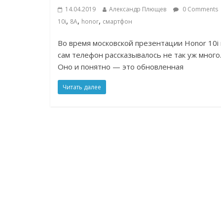
14.04.2019
Александр Плющев
0 Comments
,
,
,
10i
8A
honor
смартфон
Во время московской презентации Honor 10i
сам телефон рассказывалось не так уж много
Оно и понятно — это обновленная
Читать далее