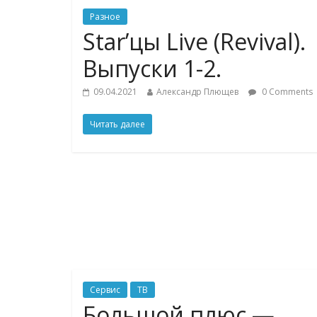
Разное
Star’цы Live (Revival).
Выпуски 1-2.
09.04.2021
Александр Плющев
0 Comments
Читать далее
Сервис
ТВ
Большой плюс —