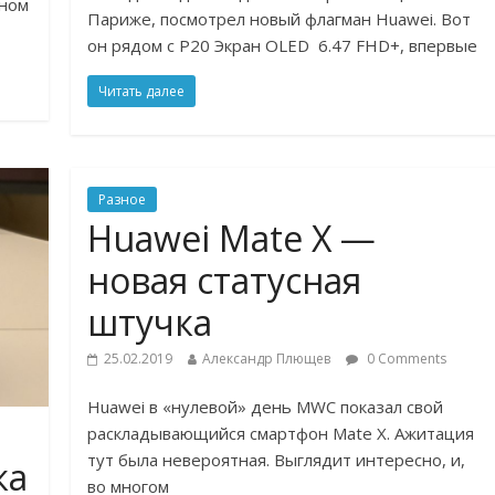
нном
Париже, посмотрел новый флагман Huawei. Вот
он рядом с P20 Экран OLED 6.47 FHD+, впервые
Читать далее
Разное
Huawei Mate X —
новая статусная
штучка
25.02.2019
Александр Плющев
0 Comments
Huawei в «нулевой» день MWC показал свой
раскладывающийся смартфон Mate X. Ажитация
тут была невероятная. Выглядит интересно, и,
ка
во многом